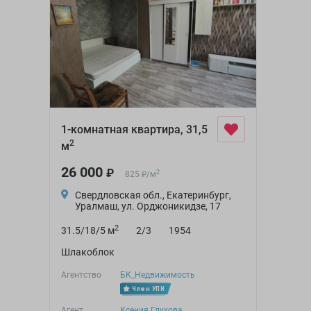
1-комнатная квартира, 31,5
2
м
26 000
₽
2
825
/
м
₽
Свердловская обл., Екатеринбург,
Уралмаш, ул. Орджоникидзе, 17
2
31.5/18/5 м
2/3
1954
Шлакоблок
Агентство
БК_Недвижимость
Член УПН
Агент
Ксения Глухова