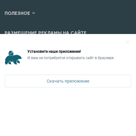
ПОЛЕЗНОЕ
РАЗМЕЩЕНИЕ РЕКЛАМЫ НА САЙТЕ
Разместить рекламу?
Установите наше приложение!
Уральская палата недвижимости
И вам не потребуется открывать сайт в браузере
620026, Екатеринбург,
ул. Горького, 65, 0 подъезд, 3 этаж
Скачать приложение
КОНТАКТЫ УПН
Политика конфиденциальности
+7 343 367-67-60