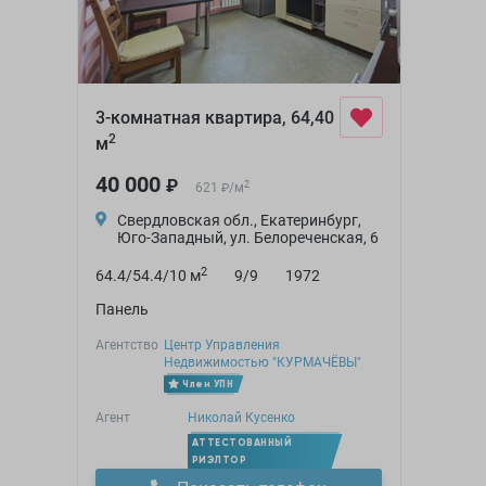
3-комнатная квартира, 64,40
2
м
40 000
₽
2
621
/
м
₽
Свердловская обл., Екатеринбург,
Юго-Западный, ул. Белореченская, 6
2
64.4/54.4/10 м
9/9
1972
Панель
Агентство
Центр Управления
Недвижимостью "КУРМАЧЁВЫ"
Член УПН
Агент
Николай Кусенко
АТТЕСТОВАННЫЙ
РИЭЛТОР