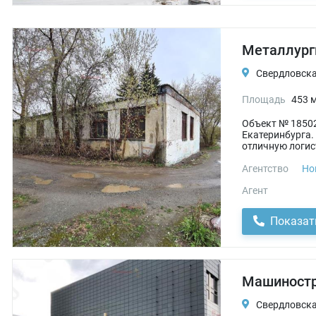
Металлурги
Свердловская
Площадь
453 
Объект № 18502
Екатеринбурга.
отличную логист
Агентство
Но
Агент
Показат
Машиностр
Свердловская