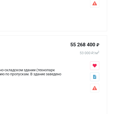
55 268 400
₽
2
53 000
₽
/
м
но-складском здании (технопарк
ию по пропускам. В здание заведено