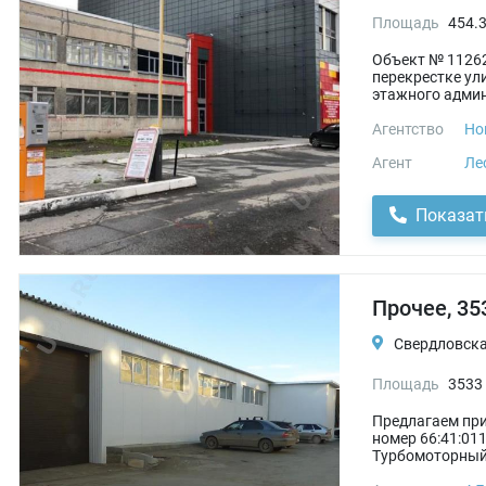
Площадь
454.3
Объект № 1126
перекрестке ул
этажного админ
Агентство
Но
Агент
Ле
Показат
Прочее, 35
Свердловская
Площадь
3533
Предлагаем при
номер 66:41:01
Турбомоторный 