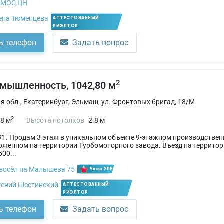
МОС ЦН
ена Тюменцева
АТТЕСТОВАННЫЙ
РИЭЛТОР
ь телефон
Задать вопрос
2
омышленность, 1042,80 м
я обл., Екатеринбург, Эльмаш, ул. Фронтовых бригад, 18/М
2
.8 м
Высота потолков
2.8 м
1. Продам 3 этаж в уникальном объекте 9-этажном производствен
оженном на территории Турбомоторного завода. Въезд на территор
00...
восёл на Малышева 75
Член УПН
гений Шестинский
АТТЕСТОВАННЫЙ
РИЭЛТОР
ь телефон
Задать вопрос