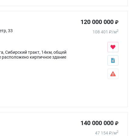
120 000 000
₽
тр, 33
2
108 401
₽
/
м
а, Сибирский тракт, 14км, общей
е расположено кирпичное здание
140 000 000
₽
2
47 154
₽
/
м