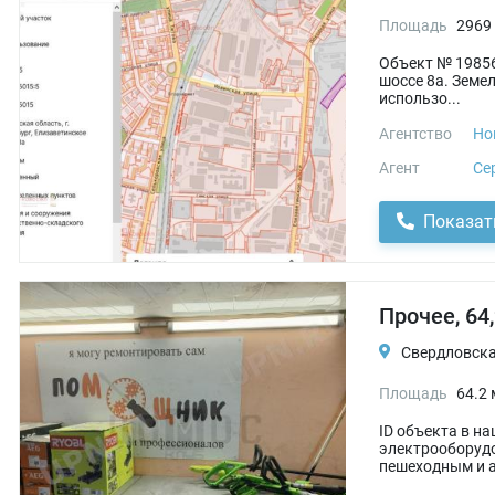
Площадь
2969
Объект № 19856
шоссе 8а. Земе
использо...
Агентство
Но
Агент
Се
Показат
Прочее, 64
Свердловская
Площадь
64.2 
ID объекта в н
электрооборудо
пешеходным и а