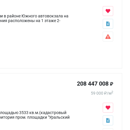
и в районе Южного автовокзала на
ния расположены на 1 этаже 2-
208 447 008
₽
2
59 000
₽
/
м
площадью 3533 кв.м.(кадастровый
ерритория пром. площадки "Уральский