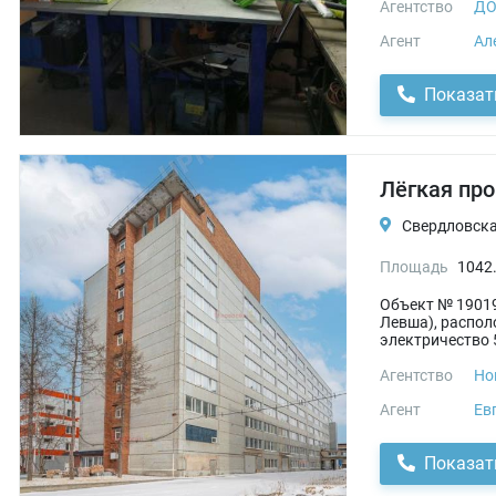
Агентство
ДО
Агент
Ал
Показат
Лёгкая пр
Свердловска
Площадь
1042
Объект № 19019
Левша), распол
электричество 5
Агентство
Но
Агент
Ев
Показат