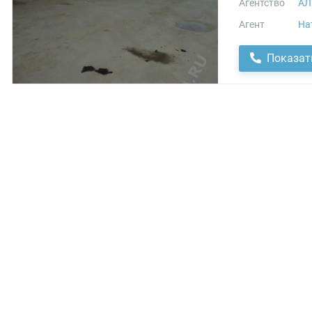
Агентство
АЛ
Агент
На
Показат