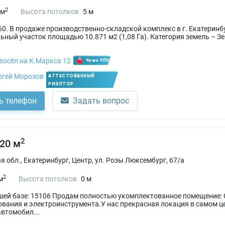
2
 м
Высота потолков
5 м
0. В продаже производственно-складской комплекс в г. Екатеринбу
льный участок площадью 10.871 м2 (1,08 Га). Категория земель – 
восёл на К.Маркса 12
Член УПН
ргей Морозов
АТТЕСТОВАННЫЙ
РИЭЛТОР
ь телефон
Задать вопрос
2
,20 м
 обл., Екатеринбург, Центр, ул. Розы Люксембург, 67/а
2
м
Высота потолков
0 м
ашей базе: 15106 Продам полностью укомплектованное помещение
вания и электроинструмента.У нас прекрасная локация в самом ц
втомобил...