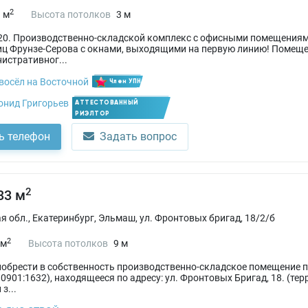
2
 м
Высота потолков
3 м
20. Производственно-складской комплекс с офисными помещениям
иц Фрунзе-Серова с окнами, выходящими на первую линию! Помеще
истративног...
восёл на Восточной
Член УПН
онид Григорьев
АТТЕСТОВАННЫЙ
РИЭЛТОР
ь телефон
Задать вопрос
2
33 м
 обл., Екатеринбург, Эльмаш, ул. Фронтовых бригад, 18/2/б
2
 м
Высота потолков
9 м
обрести в собственность производственно-складское помещение 
10901:1632), находящееся по адресу: ул. Фронтовых Бригад, 18. (т
з...