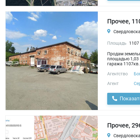
Прочее, 11
Свердловская
Площадь
1107
Продам земельн
площадью 1,03 
гаража 1107кв.м
Агентство
Бо
Агент
Се
Показат
Прочее, 29
Свердловская