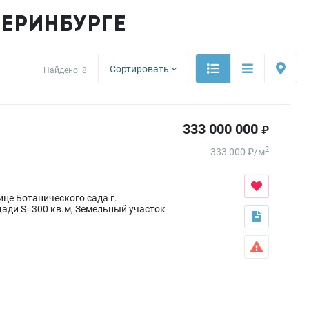
ЕРИНБУРГЕ
Сортировать
Найдено:
8
333 000 000
₽
2
333 000
₽
/
м
це Ботанического сада г.
ади S=300 кв.м, Земельный участок