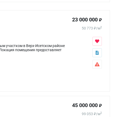
23 000 000
₽
2
50 773
₽
/
м
ым участком в Верх-Исетском районе
. Локация помещения предоставляет
45 000 000
₽
2
99 053
₽
/
м