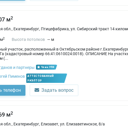
2
07 м
 обл., Екатеринбург, Птицефабрика, ул. Сибирский тракт 14 киломе
2
 м
Высота потолков
— м
ый участок, расположенный в Октябрьском районе г.Екатеринбург
Га (кадастровый номер 66:41:0610024:0018). ОПИСАНИЕ На участк
 (...
гданов и партнеры
Член УПН
ргей Пименов
АТТЕСТОВАННЫЙ
РИЭЛТОР
ь телефон
Задать вопрос
2
69 м
 обл., Екатеринбург, Елизавет, ул. Елизаветинское, 8/а