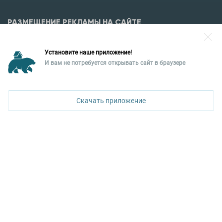
РАЗМЕЩЕНИЕ РЕКЛАМЫ НА САЙТЕ
Разместить рекламу?
Установите наше приложение!
Уральская палата недвижимости
И вам не потребуется открывать сайт в браузере
620026, Екатеринбург,
ул. Горького, 65, 0 подъезд, 3 этаж
Скачать приложение
КОНТАКТЫ УПН
Политика конфиденциальности
+7 343 367-67-60
ДОСТУПНО В
Google Play