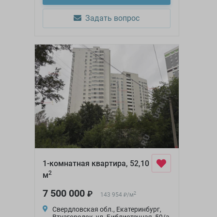
Задать вопрос
1-комнатная квартира, 52,10
2
м
7 500 000
₽
2
143 954
/
м
₽
Свердловская обл., Екатеринбург,