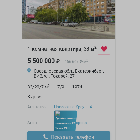
2
1-комнатная квартира, 33 м
5 500 000
₽
2
166 667
/
м
₽
Свердловская обл., Екатеринбург,
ВИЗ, ул. Токарей, 27
2
33/20/7 м
7/9
1974
Кирпич
Агентство
Новосёл на Крауля 4
Агент
Любовь Склярова
Член УПН
Показать телефон