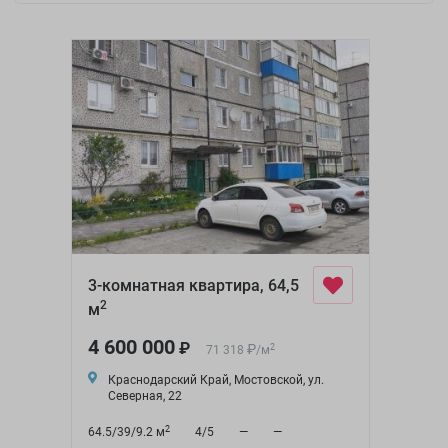
3-комнатная квартира, 64,5
2
м
4 600 000
₽
₽
2
71 318
/
м
Краснодарский Край, Мостовской, ул.
Северная, 22
2
64.5/39/9.2 м
4/5
—
—