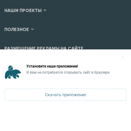
НАШИ ПРОЕКТЫ
ПОЛЕЗНОЕ
РАЗМЕЩЕНИЕ РЕКЛАМЫ НА САЙТЕ
Разместить рекламу?
Установите наше приложение!
Уральская палата недвижимости
И вам не потребуется открывать сайт в браузере
620026, Екатеринбург,
ул. Горького, 65, 0 подъезд, 3 этаж
Скачать приложение
КОНТАКТЫ УПН
Политика конфиденциальности
+7 343 367-67-60