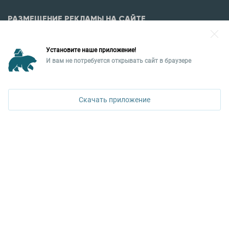
РАЗМЕЩЕНИЕ РЕКЛАМЫ НА САЙТЕ
Разместить рекламу?
Установите наше приложение!
Уральская палата недвижимости
И вам не потребуется открывать сайт в браузере
620026, Екатеринбург,
ул. Горького, 65, 0 подъезд, 3 этаж
Скачать приложение
КОНТАКТЫ УПН
Политика конфиденциальности
+7 343 367-67-60
ДОСТУПНО В
Google Play