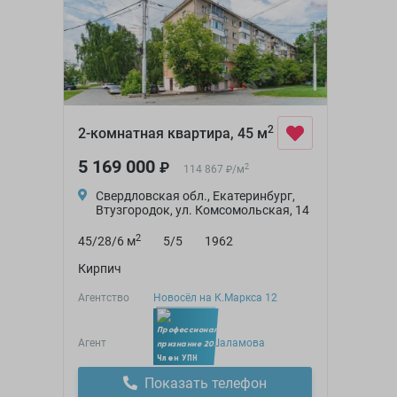
2
2-комнатная квартира, 45 м
5 169 000
₽
2
114 867
/
м
₽
Свердловская обл., Екатеринбург,
Втузгородок, ул. Комсомольская, 14
2
45/28/6 м
5/5
1962
Кирпич
Агентство
Новосёл на К.Маркса 12
Агент
Анастасия Шаламова
Член УПН
Показать телефон