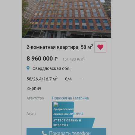
2
2-комнатная квартира, 58 м
8 960 000
₽
2
154 483
/
м
₽
Свердловская обл.,
2
58/26.4/16.7 м
0/4
—
Кирпич
Агентство
Новосёл на Гагарина
Агент
Юлия Дунченкина
Член УПН
АТТЕСТОВАННЫЙ
РИЭЛТОР
Показать телефон