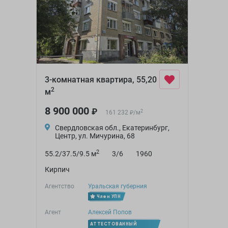
3-комнатная квартира, 55,20
2
м
8 900 000
₽
2
161 232
/
м
₽
Свердловская обл., Екатеринбург,
Центр, ул. Мичурина, 68
2
55.2/37.5/9.5 м
3/6
1960
Кирпич
Агентство
Уральская губерния
Член УПН
Агент
Алексей Попов
АТТЕСТОВАННЫЙ