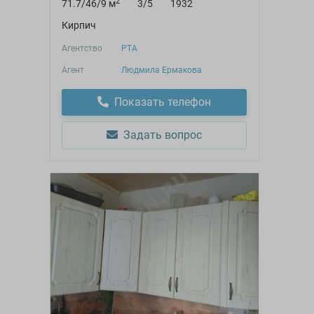
2
71.7/46/9 м
3/5
1932
Кирпич
Агентство
РТА
Агент
Людмила Ермакова
Показать телефон
Задать вопрос