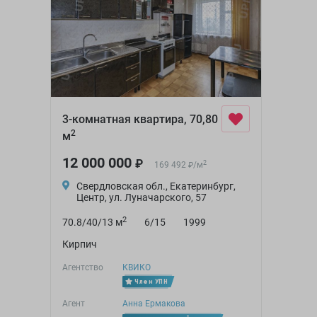
3-комнатная квартира, 70,80
2
м
12 000 000
₽
2
169 492
/
м
₽
Свердловская обл., Екатеринбург,
Центр, ул. Луначарского, 57
2
70.8/40/13 м
6/15
1999
Кирпич
Агентство
КВИКО
Член УПН
Агент
Анна Ермакова