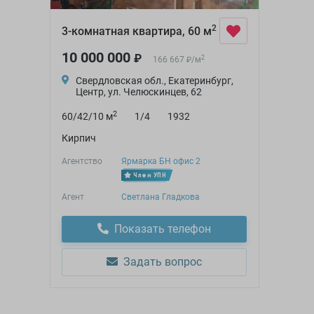
2
3-комнатная квартира, 60 м
10 000 000
₽
2
166 667
/
м
₽
Свердловская обл., Екатеринбург,
Центр, ул. Челюскинцев, 62
2
60/42/10 м
1/4
1932
Кирпич
Агентство
Ярмарка БН офис 2
Член УПН
Агент
Светлана Гладкова
Показать телефон
Задать вопрос