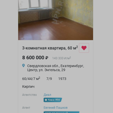
2
3-комнатная квартира, 60 м
8 600 000
₽
2
143 333
/
м
₽
Свердловская обл., Екатеринбург,
Центр, ул. Энгельса, 29
2
60/44/7 м
7/9
1973
Кирпич
Агентство
Диал
Член УПН
Агент
Евгений Пашков