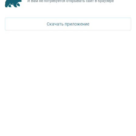
И вам не потребуется открывать сайт в браузере
620026, Екатеринбург,
ул. Горького, 65, 0 подъезд, 3 этаж
Скачать приложение
КОНТАКТЫ УПН
Политика конфиденциальности
+7 343 367-67-60
ДОСТУПНО В
Google Play