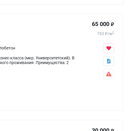
65 000
₽
2
793
₽
/
м
лобетон
нес-класса (мкр. Университетский). В
тного проживания. Преимущества: 2
30 000
₽