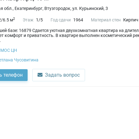
 обл., Екатеринбург, Втузгородок, ул. Курьинский, 3
2
/6.5 м
Этаж
1/5
Год сдачи
1964
Материал стен
Кирпич
ашей базе: 16879 Сдается уютная двухкомнатная квартира на длит
ет комфорт и приватность. В квартире выполнен косметический ре
.
МОС ЦН
етлана Чусовитина
ь телефон
Задать вопрос