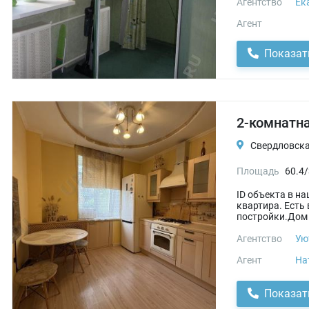
Агентство
Ек
Агент
Показат
2-комнатна
Свердловская
Площадь
60.4/
ID объекта в н
квартира. Есть
постройки.Дом 
Агентство
Ую
Агент
На
Показат