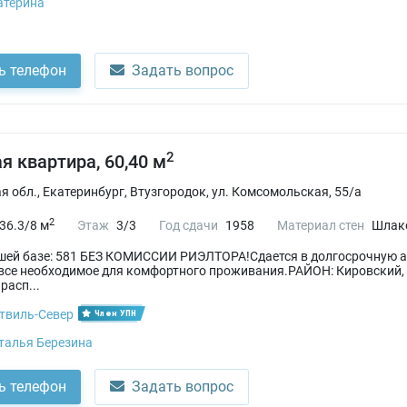
атерина
ь телефон
Задать вопрос
2
я квартира, 60,40 м
 обл., Екатеринбург, Втузгородок, ул. Комсомольская, 55/а
2
36.3/8 м
Этаж
3/3
Год сдачи
1958
Материал стен
Шлак
ашей базе: 581 БЕЗ КОМИССИИ РИЭЛТОРА!Сдается в долгосрочную а
 все необходимое для комфортного проживания.РАЙОН: Кировский, 
расп...
твиль-Север
Член УПН
талья Березина
ь телефон
Задать вопрос