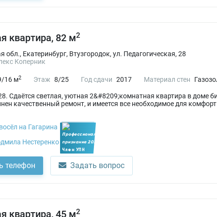
2
я квартира, 82 м
 обл., Екатеринбург, Втузгородок, ул. Педагогическая, 28
лекс Коперник
2
9/16 м
Этаж
8/25
Год сдачи
2017
Материал стен
Газозо
8. Сдаётся светлая, уютная 2&#8209;комнатная квартира в доме биз
нен качественный ремонт, и имеется все необходимое для комфор
восёл на Гагарина
дмила Нестеренко
Член УПН
ь телефон
Задать вопрос
2
я квартира, 45 м