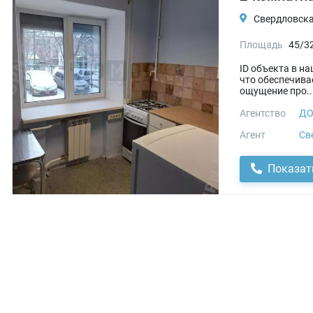
Свердловская
Площадь
45/32
ID объекта в н
что обеспечива
ощущение про..
Агентство
ДО
Агент
Св
Показат