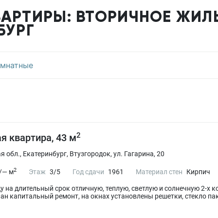
АРТИРЫ: ВТОРИЧНОЕ ЖИЛЬ
БУРГ
омнатные
2
я квартира, 43 м
 обл., Екатеринбург, Втузгородок, ул. Гагарина, 20
2
/— м
Этаж
3/5
Год сдачи
1961
Материал стен
Кирпич
ду на длительный срок отличную, теплую, светлую и солнечную 2-х 
лан капитальный ремонт, на окнах установлены решетки, стекло пак