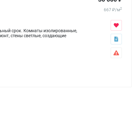
2
667
₽
/
м
ельный срок. Комнаты изолированные,
монт, стены светлые, создающие