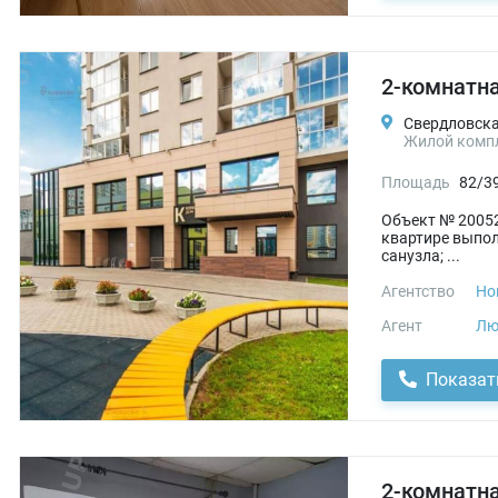
2-комнатна
Свердловская
Жилой комп
Площадь
82/3
Объект № 20052
квартире выпол
санузла; ...
Агентство
Но
Агент
Лю
Показат
2-комнатна