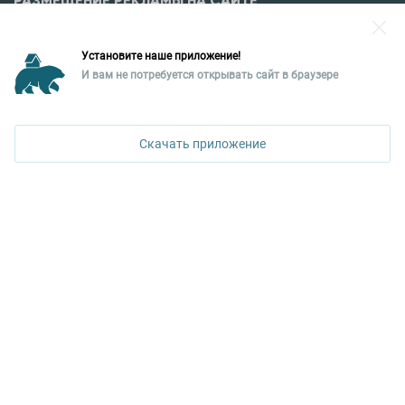
РАЗМЕЩЕНИЕ РЕКЛАМЫ НА САЙТЕ
Разместить рекламу?
Установите наше приложение!
Уральская палата недвижимости
И вам не потребуется открывать сайт в браузере
620026, Екатеринбург,
ул. Горького, 65, 0 подъезд, 3 этаж
Скачать приложение
КОНТАКТЫ УПН
Политика конфиденциальности
+7 343 367-67-60
ДОСТУПНО В
Google Play