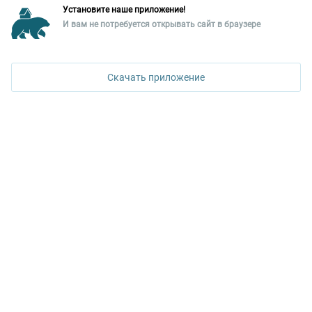
Установите наше приложение!
Уральская палата недвижимости
И вам не потребуется открывать сайт в браузере
620026, Екатеринбург,
ул. Горького, 65, 0 подъезд, 3 этаж
Скачать приложение
КОНТАКТЫ УПН
Политика конфиденциальности
+7 343 367-67-60
ДОСТУПНО В
Google Play