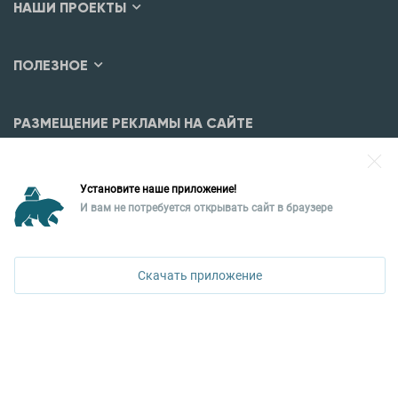
НАШИ ПРОЕКТЫ
ПОЛЕЗНОЕ
РАЗМЕЩЕНИЕ РЕКЛАМЫ НА САЙТЕ
Разместить рекламу?
Установите наше приложение!
Уральская палата недвижимости
И вам не потребуется открывать сайт в браузере
620026, Екатеринбург,
ПОЗВОНИТЬ
ул. Горького, 65, 0 подъезд, 3 этаж
Скачать приложение
КОНТАКТЫ УПН
Политика конфиденциальности
+7 343 367-67-60