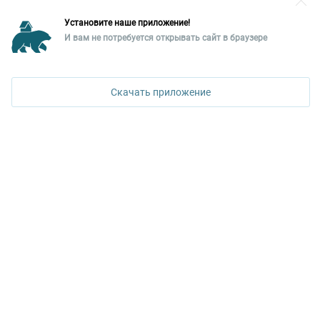
Разместить рекламу?
Установите наше приложение!
Уральская палата недвижимости
И вам не потребуется открывать сайт в браузере
620026, Екатеринбург,
ПОЗВОНИТЬ
ул. Горького, 65, 0 подъезд, 3 этаж
Скачать приложение
КОНТАКТЫ УПН
Политика конфиденциальности
+7 343 367-67-60
ДОСТУПНО В
Google Play