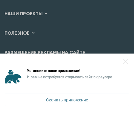
НАШИ ПРОЕКТЫ
ПОЛЕЗНОЕ
РАЗМЕЩЕНИЕ РЕКЛАМЫ НА САЙТЕ
Разместить рекламу?
Установите наше приложение!
Уральская палата недвижимости
И вам не потребуется открывать сайт в браузере
ПОЗВОНИТЬ
620026, Екатеринбург,
ул. Горького, 65, 0 подъезд, 3 этаж
Скачать приложение
КОНТАКТЫ УПН
Политика конфиденциальности
+7 343 367-67-60