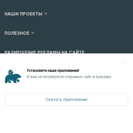
НАШИ ПРОЕКТЫ
ПОЛЕЗНОЕ
РАЗМЕЩЕНИЕ РЕКЛАМЫ НА САЙТЕ
Разместить рекламу?
Установите наше приложение!
Уральская палата недвижимости
И вам не потребуется открывать сайт в браузере
620026, Екатеринбург,
ул. Горького, 65, 0 подъезд, 3 этаж
Скачать приложение
КОНТАКТЫ УПН
Политика конфиденциальности
+7 343 367-67-60