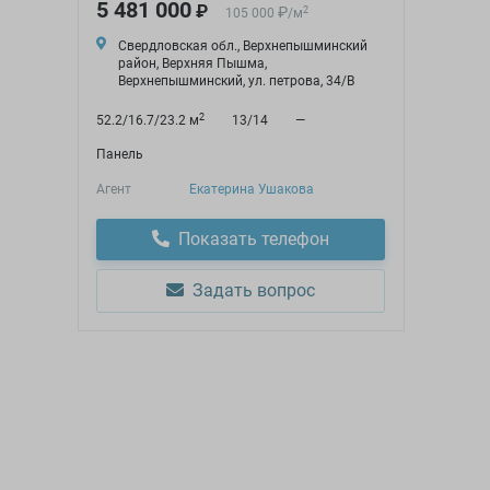
5 481 000
₽
₽
2
105 000
/
м
Свердловская обл., Верхнепышминский
район, Верхняя Пышма,
Верхнепышминский, ул. петрова, 34/В
2
52.2/16.7/23.2 м
13/14
—
Панель
Агент
Екатерина Ушакова
Показать телефон
Задать вопрос