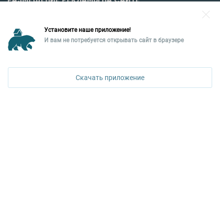
Разместить рекламу?
Установите наше приложение!
Уральская палата недвижимости
И вам не потребуется открывать сайт в браузере
ПОЗВОНИТЬ
620026, Екатеринбург,
ул. Горького, 65, 0 подъезд, 3 этаж
Скачать приложение
КОНТАКТЫ УПН
Политика конфиденциальности
+7 343 367-67-60
ДОСТУПНО В
Google Play