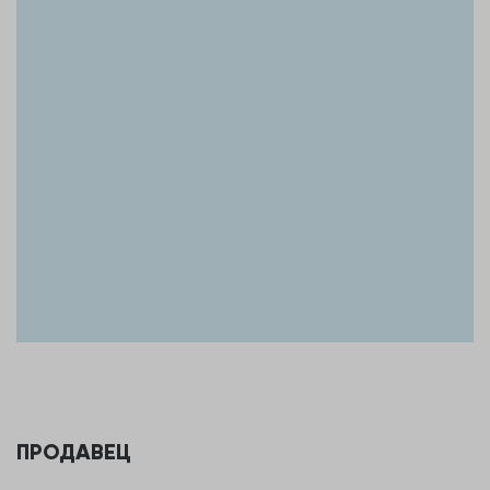
инвесторов, а также для предпринимателей, планирующих
открыть бизнес в проходном месте.
Покажу объект в удобное время, предоставлю все
документы для проверки. Звоните.
ПРОДАВЕЦ