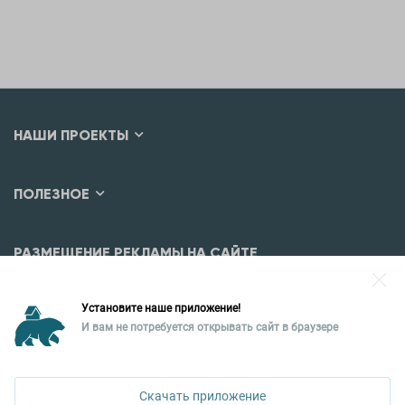
НАШИ ПРОЕКТЫ
ПОЛЕЗНОЕ
РАЗМЕЩЕНИЕ РЕКЛАМЫ НА САЙТЕ
Разместить рекламу?
Установите наше приложение!
Уральская палата недвижимости
И вам не потребуется открывать сайт в браузере
ПОЗВОНИТЬ
620026, Екатеринбург,
ул. Горького, 65, 0 подъезд, 3 этаж
Скачать приложение