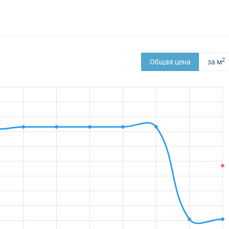
2
Общая цена
за м