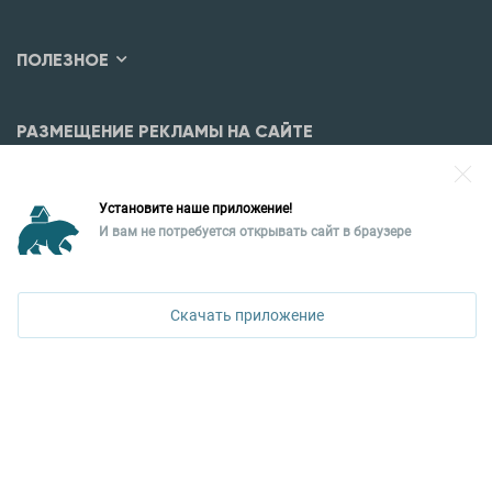
ПОЛЕЗНОЕ
РАЗМЕЩЕНИЕ РЕКЛАМЫ НА САЙТЕ
Разместить рекламу?
Установите наше приложение!
Уральская палата недвижимости
И вам не потребуется открывать сайт в браузере
620026, Екатеринбург,
ПОЗВОНИТЬ
ул. Горького, 65, 0 подъезд, 3 этаж
Скачать приложение
КОНТАКТЫ УПН
Политика конфиденциальности
+7 343 367-67-60