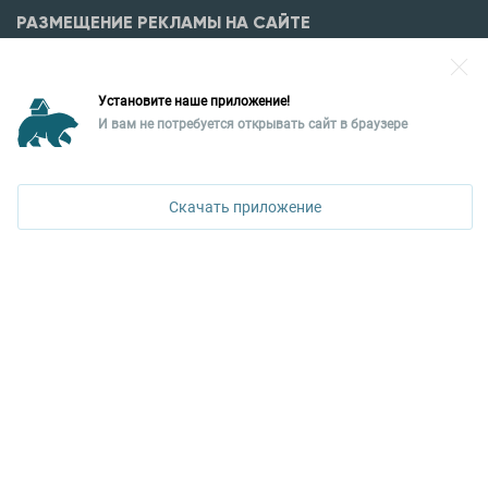
РАЗМЕЩЕНИЕ РЕКЛАМЫ НА САЙТЕ
Разместить рекламу?
Установите наше приложение!
Уральская палата недвижимости
И вам не потребуется открывать сайт в браузере
620026, Екатеринбург,
ПОЗВОНИТЬ
ул. Горького, 65, 0 подъезд, 3 этаж
Скачать приложение
КОНТАКТЫ УПН
Политика конфиденциальности
+7 343 367-67-60
ДОСТУПНО В
Google Play