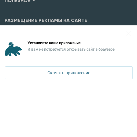
ПОЛЕЗНОЕ
РАЗМЕЩЕНИЕ РЕКЛАМЫ НА САЙТЕ
Разместить рекламу?
Установите наше приложение!
Уральская палата недвижимости
И вам не потребуется открывать сайт в браузере
620026, Екатеринбург,
ПОЗВОНИТЬ
ул. Горького, 65, 0 подъезд, 3 этаж
Скачать приложение
КОНТАКТЫ УПН
Политика конфиденциальности
+7 343 367-67-60