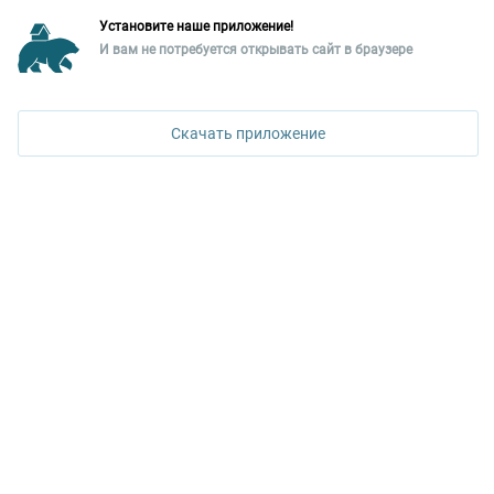
Установите наше приложение!
Уральская палата недвижимости
И вам не потребуется открывать сайт в браузере
620026, Екатеринбург,
ПОЗВОНИТЬ
ул. Горького, 65, 0 подъезд, 3 этаж
Скачать приложение
КОНТАКТЫ УПН
Политика конфиденциальности
+7 343 367-67-60
ДОСТУПНО В
Google Play