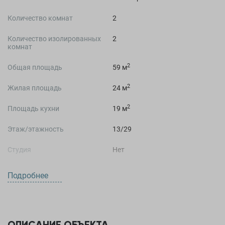
Количество комнат
2
Количество изолированных
2
комнат
2
Общая площадь
59 м
2
Жилая площадь
24 м
2
Площадь кухни
19 м
Этаж/этажность
13/29
Студия
Нет
Подробнее
О ДОМЕ
Год постройки
2026 год
ОПИСАНИЕ ОБЪЕКТА