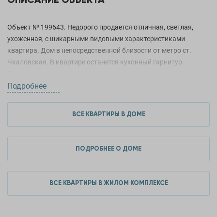
Год постройки
2011 год
Объект № 199643. Недорого продается отличная, светлая,
Тип дома
Спец планировка
ухоженная, с шикарными видовыми характеристиками
квартира. Дом в непосредственной близости от метро ст.
Количество квартир
384
Чкаловская. В квартире останется кухонный гарнитур.
Территория дома огорожена и находится под
Материал стен
Монолит
видеонаблюдением. ***Гарантийный сертификат «Защита
Подробнее
Этажность
18
собственности» по данному объекту в подарок***
ВСЕ КВАРТИРЫ В ДОМЕ
ДОПОЛНИТЕЛЬНЫЕ ХАРАКТЕРИСТИКИ
ПОДРОБНЕЕ О ДОМЕ
Условия продажи
Обмен
Ипотека
Есть
ВСЕ КВАРТИРЫ В ЖИЛОМ КОМПЛЕКСЕ
Ремонт
Капитальный