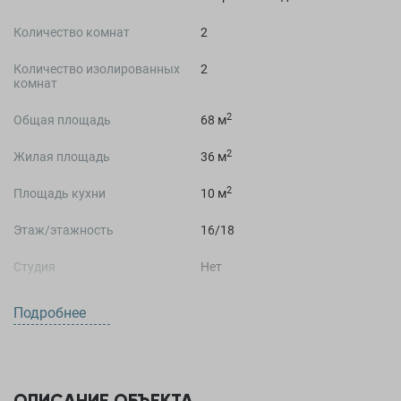
Количество комнат
2
Количество изолированных
2
комнат
2
Общая площадь
68 м
2
Жилая площадь
36 м
2
Площадь кухни
10 м
Этаж/этажность
16/18
Студия
Нет
Подробнее
О ДОМЕ
Жилой комплекс
Жилой квартал Юг-Центр
ОПИСАНИЕ ОБЪЕКТА