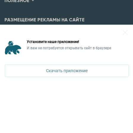
ПОЛЕЗНОЕ
РАЗМЕЩЕНИЕ РЕКЛАМЫ НА САЙТЕ
Разместить рекламу?
Установите наше приложение!
Уральская палата недвижимости
И вам не потребуется открывать сайт в браузере
620026, Екатеринбург,
ПОЗВОНИТЬ
ул. Горького, 65, 0 подъезд, 3 этаж
Скачать приложение
КОНТАКТЫ УПН
Политика конфиденциальности
+7 343 367-67-60