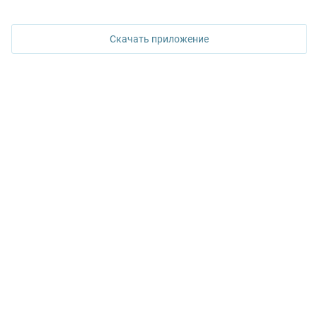
ПОЗВОНИТЬ
ул. Горького, 65, 0 подъезд, 3 этаж
Скачать приложение
КОНТАКТЫ УПН
Политика конфиденциальности
+7 343 367-67-60
ДОСТУПНО В
Google Play