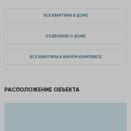
Год постройки
2020 год
ВСЕ КВАРТИРЫ В ДОМЕ
Тип дома
Спец планировка
Количество подъездов
1
ПОДРОБНЕЕ О ДОМЕ
Количество квартир
198
ВСЕ КВАРТИРЫ В ЖИЛОМ КОМПЛЕКСЕ
Материал стен
Газозолобетон
Этажность
30
РАСПОЛОЖЕНИЕ ОБЪЕКТА
ДОПОЛНИТЕЛЬНЫЕ ХАРАКТЕРИСТИКИ
Условия продажи
Чистая продажа
Ипотека
Нет