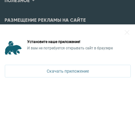
ПОЛЕЗНОЕ
РАЗМЕЩЕНИЕ РЕКЛАМЫ НА САЙТЕ
Разместить рекламу?
Установите наше приложение!
Уральская палата недвижимости
И вам не потребуется открывать сайт в браузере
620026, Екатеринбург,
ПОЗВОНИТЬ
ул. Горького, 65, 0 подъезд, 3 этаж
Скачать приложение
КОНТАКТЫ УПН
Политика конфиденциальности
+7 343 367-67-60