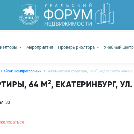
иэлторы
Мероприятия
Проверь риэлтора
Учебный цент
2
Район: Компрессорный
4-комнатная квартира, 64 м
, код объекта 604328
2
ТИРЫ, 64 М
, ЕКАТЕРИНБУРГ, УЛ
я, 33
жаловаться