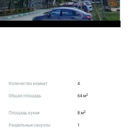
Количество комнат
4
2
Общая площадь
64 м
2
Площадь кухни
8 м
Раздельные санузлы
1