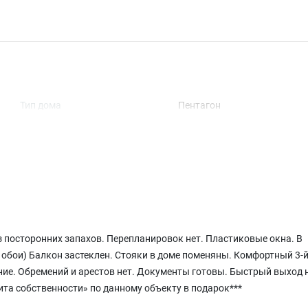
Тип дома
Пентагон
Количество квартир
144
Этажность
9
з посторонних запахов. Перепланировок нет. Пластиковые окна. В
, обои) Балкон застеклен. Стояки в доме поменяны. Комфортный 3-
Ипотека
Есть
ие. Обремений и арестов нет. Документы готовы. Быстрый выход 
Мебель
Нет
та собственности» по данному объекту в подарок***