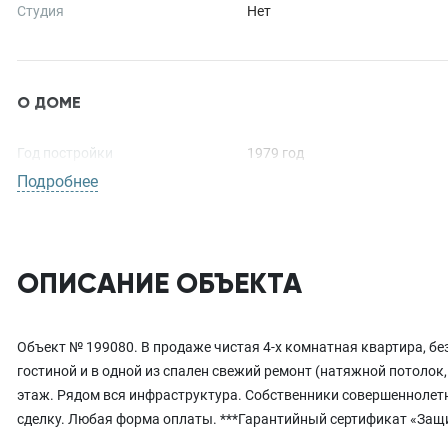
Студия
Нет
О ДОМЕ
Год постройки
1979 год
Подробнее
Количество подъездов
4
Материал стен
Панель
ОПИСАНИЕ ОБЪЕКТА
ДОПОЛНИТЕЛЬНЫЕ ХАРАКТЕРИСТИКИ
Объект № 199080. В продаже чистая 4-х комнатная квартира, бе
гостиной и в одной из спален свежий ремонт (натяжной потолок
Условия продажи
Чистая продажа
этаж. Рядом вся инфраструктура. Собственники совершеннолетн
Ремонт
Требуется
сделку. Любая форма оплаты. ***Гарантийный сертификат «Защи