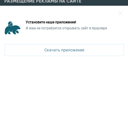
РАЗМЕЩЕНИЕ РЕКЛАМЫ НА САЙТЕ
Разместить рекламу?
Установите наше приложение!
Уральская палата недвижимости
И вам не потребуется открывать сайт в браузере
620026, Екатеринбург,
ПОЗВОНИТЬ
ул. Горького, 65, 0 подъезд, 3 этаж
Скачать приложение
КОНТАКТЫ УПН
Политика конфиденциальности
+7 343 367-67-60
ДОСТУПНО В
Google Play