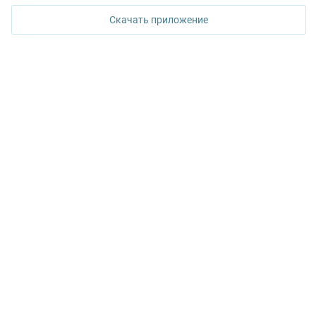
Скачать приложение
КОНТАКТЫ УПН
Политика конфиденциальности
+7 343 367-67-60
ДОСТУПНО В
Google Play