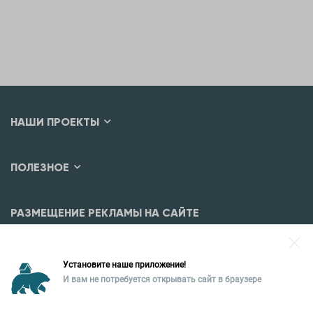
НАШИ ПРОЕКТЫ
ПОЛЕЗНОЕ
РАЗМЕЩЕНИЕ РЕКЛАМЫ НА САЙТЕ
Разместить рекламу?
Установите наше приложение!
Уральская палата недвижимости
И вам не потребуется открывать сайт в браузере
620026, Екатеринбург,
ул. Горького, 65, 0 подъезд, 3 этаж