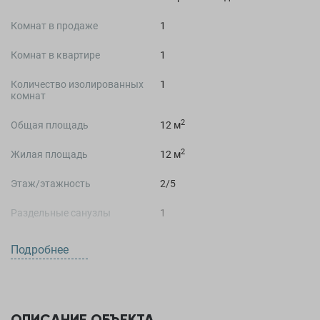
Комнат в продаже
1
Комнат в квартире
1
Количество изолированных
1
комнат
2
Общая площадь
12 м
2
Жилая площадь
12 м
Этаж/этажность
2/5
Раздельные санузлы
1
Подробнее
О ДОМЕ
Год постройки
1978 год
ОПИСАНИЕ ОБЪЕКТА