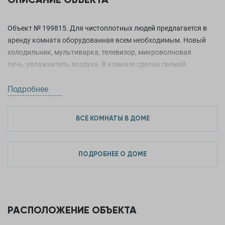
Тип дома
Малосемейка
Объект № 199815. Для чистоплотных людей предлагается в
Количество подъездов
2
аренду комната оборудованная всем необходимым. Новый
холодильник, мультиварка, телевизор, микроволновая
Количество квартир
194
печь, увлажнитель воздуха. В комнате сделан свежий
ремонт, отсутствуют посторонние запахи, мебель новая. На
Материал стен
Кирпич
этаже тихие приличные соседи, места общего пользования
Подробнее
Этажность
5
содержатся в чистоте. В здании круглосуточно дежурит
консьерж. Детали можно уточнить по телефону.
ВСЕ КОМНАТЫ В ДОМЕ
ДОПОЛНИТЕЛЬНЫЕ ХАРАКТЕРИСТИКИ
ПОДРОБНЕЕ О ДОМЕ
Ремонт
Косметический
Мебель
Есть
РАСПОЛОЖЕНИЕ ОБЪЕКТА