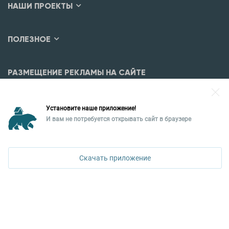
НАШИ ПРОЕКТЫ
ПОЛЕЗНОЕ
РАЗМЕЩЕНИЕ РЕКЛАМЫ НА САЙТЕ
Разместить рекламу?
Установите наше приложение!
Уральская палата недвижимости
И вам не потребуется открывать сайт в браузере
620026, Екатеринбург,
ПОЗВОНИТЬ
ул. Горького, 65, 0 подъезд, 3 этаж
Скачать приложение
КОНТАКТЫ УПН
Политика конфиденциальности
+7 343 367-67-60