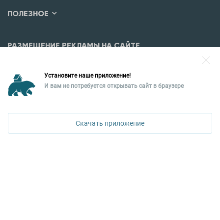
ПОЛЕЗНОЕ
РАЗМЕЩЕНИЕ РЕКЛАМЫ НА САЙТЕ
Разместить рекламу?
Установите наше приложение!
Уральская палата недвижимости
И вам не потребуется открывать сайт в браузере
620026, Екатеринбург,
ул. Горького, 65, 0 подъезд, 3 этаж
Скачать приложение
КОНТАКТЫ УПН
Политика конфиденциальности
+7 343 367-67-60