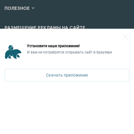
ПОЛЕЗНОЕ
РАЗМЕЩЕНИЕ РЕКЛАМЫ НА САЙТЕ
Разместить рекламу?
Установите наше приложение!
Уральская палата недвижимости
И вам не потребуется открывать сайт в браузере
620026, Екатеринбург,
ул. Горького, 65, 0 подъезд, 3 этаж
Скачать приложение
КОНТАКТЫ УПН
Политика конфиденциальности
+7 343 367-67-60