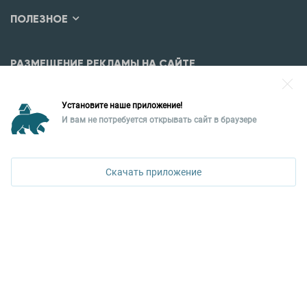
ПОЛЕЗНОЕ
РАЗМЕЩЕНИЕ РЕКЛАМЫ НА САЙТЕ
Разместить рекламу?
Установите наше приложение!
Уральская палата недвижимости
И вам не потребуется открывать сайт в браузере
620026, Екатеринбург,
ул. Горького, 65, 0 подъезд, 3 этаж
Скачать приложение
КОНТАКТЫ УПН
Политика конфиденциальности
+7 343 367-67-60