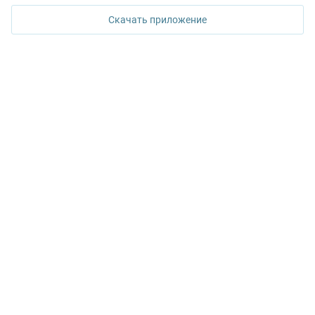
ул. Горького, 65, 0 подъезд, 3 этаж
Скачать приложение
КОНТАКТЫ УПН
Политика конфиденциальности
+7 343 367-67-60
ДОСТУПНО В
Google Play