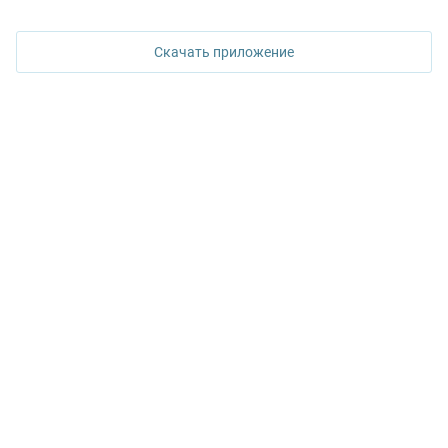
620026, Екатеринбург,
ул. Горького, 65, 0 подъезд, 3 этаж
Скачать приложение
КОНТАКТЫ УПН
Политика конфиденциальности
+7 343 367-67-60
ДОСТУПНО В
Google Play