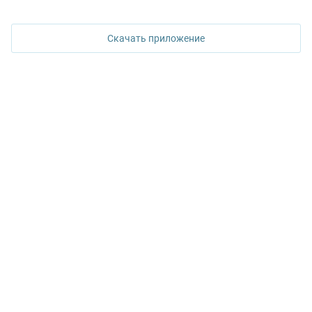
620026, Екатеринбург,
ул. Горького, 65, 0 подъезд, 3 этаж
Скачать приложение
КОНТАКТЫ УПН
Политика конфиденциальности
+7 343 367-67-60
ДОСТУПНО В
Google Play