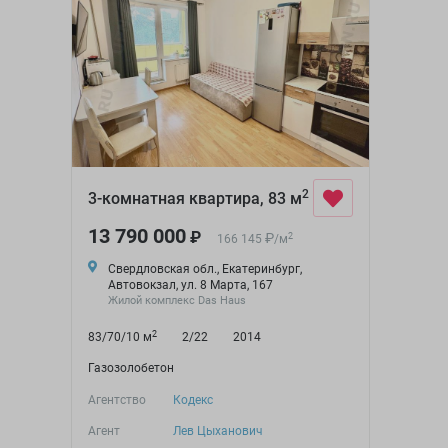
2
3-комнатная квартира, 83 м
13 790 000
₽
₽
2
166 145
/
м
Свердловская обл., Екатеринбург,
Автовокзал, ул. 8 Марта, 167
Жилой комплекс Das Haus
2
83/70/10 м
2/22
2014
Газозолобетон
Агентство
Кодекс
Агент
Лев Цыханович