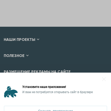
НАШИ ПРОЕКТЫ
ПОЛЕЗНОЕ
РАЗМЕЩЕНИЕ РЕКЛАМЫ НА САЙТЕ
Разместить рекламу?
Установите наше приложение!
Уральская палата недвижимости
И вам не потребуется открывать сайт в браузере
620026, Екатеринбург,
ул. Горького, 65, 0 подъезд, 3 этаж