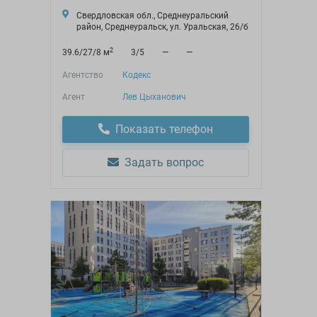
Свердловская обл., Среднеуральский
район, Среднеуральск, ул. Уральская, 26/б
2
39.6/27/8 м
3/5
—
—
Агентство
Кодекс
Агент
Лев Цыханович
Показать телефон
Задать вопрос