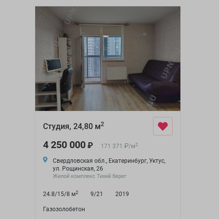
2
Студия, 24,80 м
4 250 000
₽
₽
2
171 371
/
м
Свердловская обл., Екатеринбург, Уктус,
ул. Рощинская, 26
Жилой комплекс Тихий берег
2
24.8/15/8 м
9/21
2019
Газозолобетон