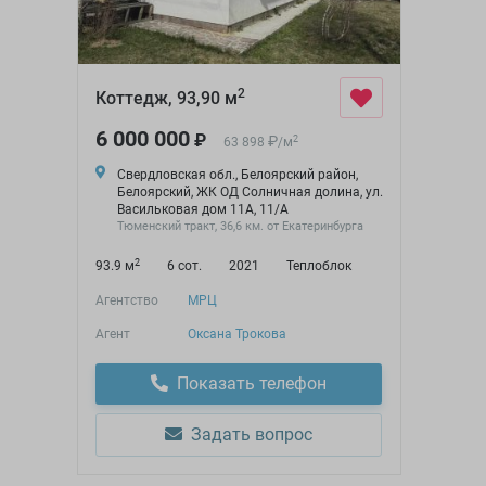
2
Коттедж, 93,90 м
6 000 000
₽
₽
2
63 898
/
м
Свердловская обл., Белоярский район,
Белоярский, ЖК ОД Солничная долина, ул.
Васильковая дом 11А, 11/А
Тюменский тракт, 36,6 км. от Екатеринбурга
2
93.9 м
6 сот.
2021
Теплоблок
Агентство
МРЦ
Агент
Оксана Трокова
Показать телефон
Задать вопрос