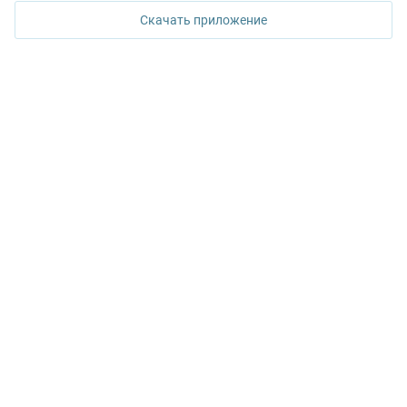
ул. Горького, 65, 0 подъезд, 3 этаж
Скачать приложение
КОНТАКТЫ УПН
Политика конфиденциальности
+7 343 367-67-60
ДОСТУПНО В
Google Play