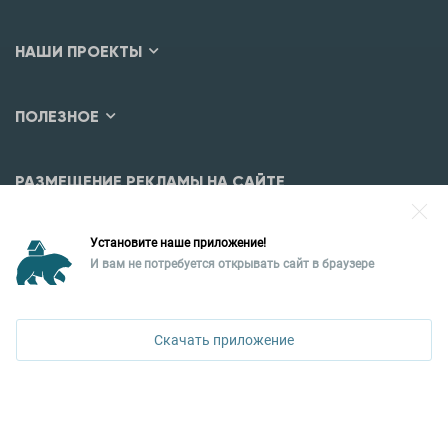
НАШИ ПРОЕКТЫ
ПОЛЕЗНОЕ
РАЗМЕЩЕНИЕ РЕКЛАМЫ НА САЙТЕ
Разместить рекламу?
Установите наше приложение!
Уральская палата недвижимости
И вам не потребуется открывать сайт в браузере
620026, Екатеринбург,
ул. Горького, 65, 0 подъезд, 3 этаж
Скачать приложение
КОНТАКТЫ УПН
Политика конфиденциальности