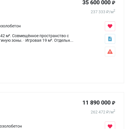
35 600 000
₽
2
237 333
₽
/
м
озолобетон
я 42 м². Совмещённое пространство с
ную зоны. · Игровая 19 м². Отдельн...
11 890 000
₽
2
262 472
₽
/
м
озолобетон