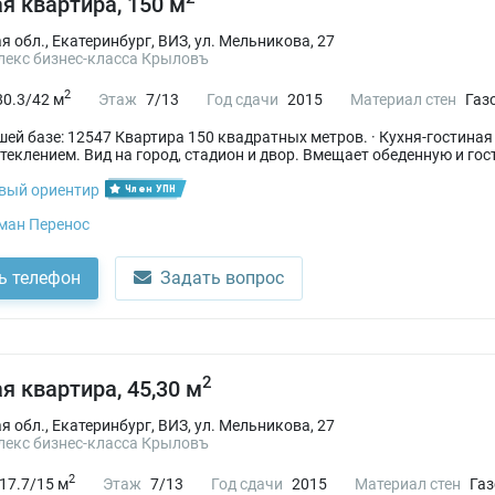
я квартира, 150 м
 обл., Екатеринбург, ВИЗ, ул. Мельникова, 27
екс бизнес-класса Крыловъ
2
80.3/42 м
Этаж
7/13
Год сдачи
2015
Материал стен
Газ
ашей базе: 12547 Квартира 150 квадратных метров. · Кухня-гостина
клением. Вид на город, стадион и двор. Вмещает обеденную и гости
вый ориентир
Член УПН
ман Перенос
ь телефон
Задать вопрос
2
я квартира, 45,30 м
 обл., Екатеринбург, ВИЗ, ул. Мельникова, 27
екс бизнес-класса Крыловъ
2
17.7/15 м
Этаж
7/13
Год сдачи
2015
Материал стен
Газ