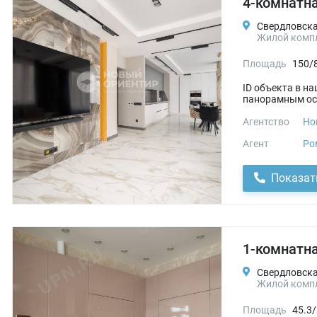
4-комнатна
Свердловская
Жилой компл
Площадь
150/
ID объекта в н
панорамным осте
Агентство
Но
Агент
Ро
Показат
1-комнатна
Свердловская
Жилой компл
Площадь
45.3/