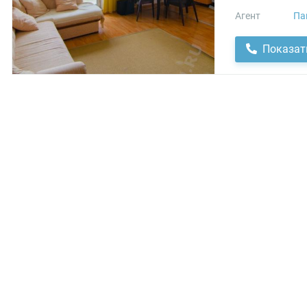
Агент
Па
Показат