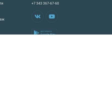
ти
+7 343 367-67-60
таж
ДОСТУПНО В
Google Play
Аренда квартиры