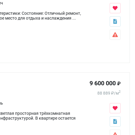
ич
ктеристики: Состояние: Отличный ремонт,
 место для отдыха и наслаждения ...
9 600 000
₽
2
88 889
₽
/
м
ль
я светлая просторная трёхкомнатная
нфpастpуктуpой. В квартире остается