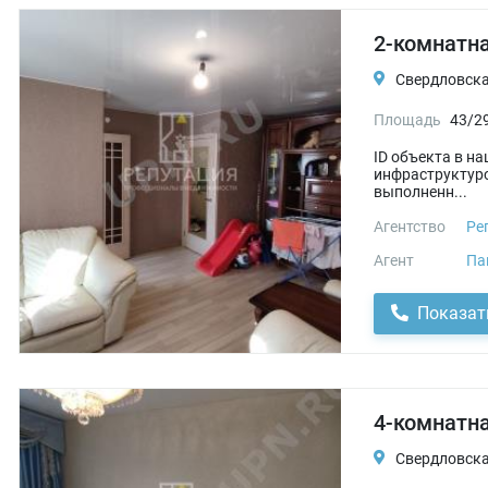
2-комнатна
Свердловская
Площадь
43/2
ID объекта в н
инфраструктур
выполненн...
Агентство
Ре
Агент
Па
Показат
4-комнатна
Свердловская