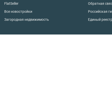
FlatSeller
Обратная свя
Все новостройки
Российская г
Загородная недвижимость
Единый реест
Студии
Продажа заго