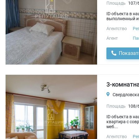
Площадь
107/
ID объекта в н
выполненный из
Агентство
Ре
Агент
Па
Показат
3-комнатна
Свердловская
Площадь
108/
ID объекта в н
квартира с сов
меб...
Агентство
Ре