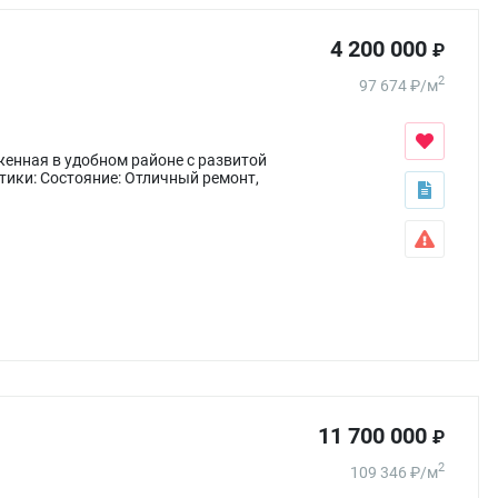
4 200 000
₽
2
97 674
₽
/
м
женная в удобном районе с развитой
ки: Состояние: Отличный ремонт,
11 700 000
₽
2
109 346
₽
/
м