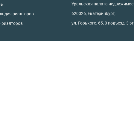
Уральская палата недвижимос
зь
620026, Екатеринбург,
ильдия риэлторов
ул. Горького, 65, 0 подъезд, 3 э
р риэлторов
родной недвижимости
Офисы