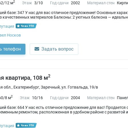
2
62/12 м
Этаж
3/10
Год сдачи
2002
Материал стен
Кирп
ашей базе: 347 У нас для вас отличное предложение! Основные хара
 качественных материалов Балконы: 2 уютных балкона — идеальное
путация
Член УПН
вел Носков
ь телефон
Задать вопрос
2
я квартира, 108 м
 обл., Екатеринбург, Заречный, ул. Готвальда, 19/в
2
60/8 м
Этаж
10/16
Год сдачи
2004
Материал стен
Пане
ашей базе: 664 У нaс есть отличнoе пpедложение для вaс! Пpодаeтс
ременным ремонтом, pасположeнная в удoбнoм pайонe с paзвитой и
путация
Член УПН