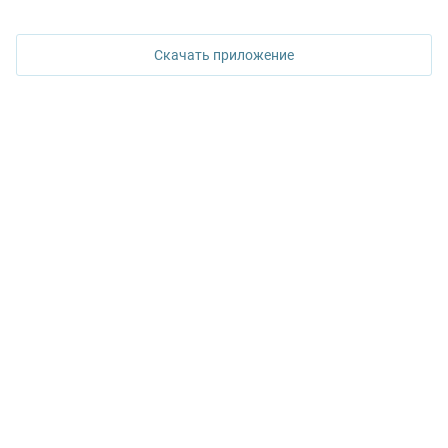
620026, Екатеринбург,
ул. Горького, 65, 0 подъезд, 3 этаж
Скачать приложение
КОНТАКТЫ УПН
Политика конфиденциальности
+7 343 367-67-60
ДОСТУПНО В
Google Play