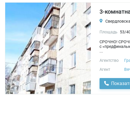
3-комнатна
Свердловская
Площадь
53/4
СРОЧНО! СРОЧНО
с «предфинальн
...
Агентство
Гр
Агент
Вя
Показат