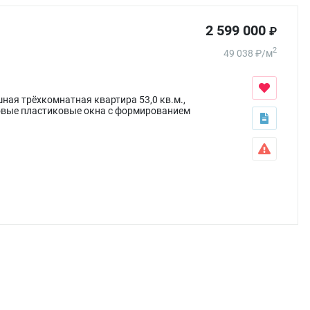
2 599 000
₽
2
49 038
₽
/
м
ая трёхкомнатная квартира 53,0 кв.м.,
новые пластиковые окна с формированием