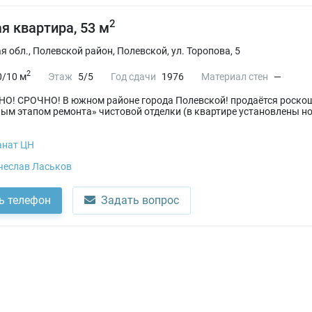
2
я квартира, 53 м
 обл., Полевской район, Полевской, ул. Торопова, 5
2
0/10 м
Этаж
5/5
Год сдачи
1976
Материал стен
—
! СРОЧНО! В южном районе города Полевской! продаётся роскошн
ым этапом ремонта» чистовой отделки (в квартире установлены 
анат ЦН
чеслав Ласьков
ь телефон
Задать вопрос