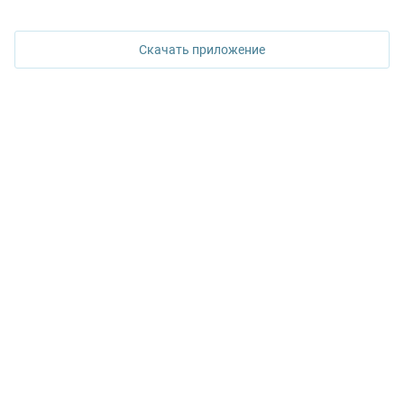
620026, Екатеринбург,
ул. Горького, 65, 0 подъезд, 3 этаж
Скачать приложение
КОНТАКТЫ УПН
Политика конфиденциальности
+7 343 367-67-60
ДОСТУПНО В
Google Play