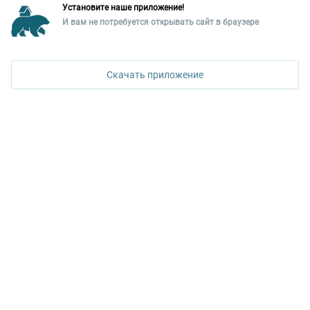
Установите наше приложение!
Уральская палата недвижимости
И вам не потребуется открывать сайт в браузере
620026, Екатеринбург,
ул. Горького, 65, 0 подъезд, 3 этаж
Скачать приложение
КОНТАКТЫ УПН
Политика конфиденциальности
+7 343 367-67-60
ДОСТУПНО В
Google Play