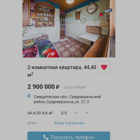
2-комнатная квартира, 44,40
2
м
2 900 000
₽
₽
2
65 315
/
м
Свердловская обл., Среднеуральский
район, Среднеуральск, ул. 27, 0
2
44.4/30.4/6 м
5/5
—
—
Агент
Юлия Курбатова
Показать телефон