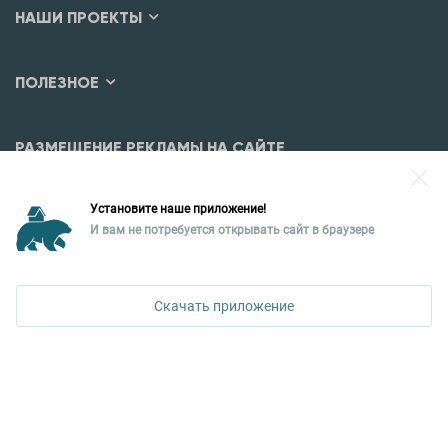
НАШИ ПРОЕКТЫ
ПОЛЕЗНОЕ
РАЗМЕЩЕНИЕ РЕКЛАМЫ НА САЙТЕ
Разместить рекламу?
Установите наше приложение!
Уральская палата недвижимости
И вам не потребуется открывать сайт в браузере
620026, Екатеринбург,
ул. Горького, 65, 0 подъезд, 3 этаж
Скачать приложение
КОНТАКТЫ УПН
Политика конфиденциальности
+7 343 367-67-60