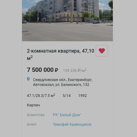
2-комнатная квартира, 47,10
2
м
7 500 000
₽
₽
2
159 236
/
м
Свердловская обл., Екатеринбург,
Автовокзал, ул. Белинского, 132
2
47.1/28.3/7.5 м
5/14
1992
Кирпич
Агентство
РК" Белый Дом"
Агент
Тимофей Кривощеков