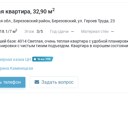
2
я квартира, 32,90 м
 обл., Березовский район, Березовский, ул. Героев Труда, 23
2
18.1/7 м
Этаж
3/5
Год сдачи
—
Материал стен
—
ашей базе: 4014 Светлая, очень теплая квартира с удобной планир
нировки с чистым тихим подъездом. Квартира в хорошем состояни
верная казна ЦН
Член УПН
рина Каменецкая
ь телефон
Задать вопрос