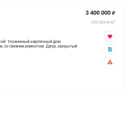
3 400 000
₽
2
103 343
₽
/
м
овкой. Ухоженный кирпичный дом
и, cо свежим ремонтом. Двор, закрытый