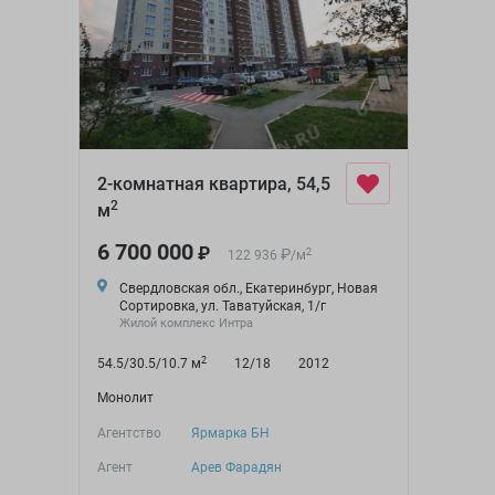
2-комнатная квартира, 54,5
2
м
6 700 000
₽
₽
2
122 936
/
м
Свердловская обл., Екатеринбург, Новая
Сортировка, ул. Таватуйская, 1/г
Жилой комплекс Интра
2
54.5/30.5/10.7 м
12/18
2012
Монолит
Агентство
Ярмарка БН
Агент
Арев Фарадян