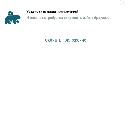
Разместить рекламу?
Установите наше приложение!
Уральская палата недвижимости
И вам не потребуется открывать сайт в браузере
620026, Екатеринбург,
ул. Горького, 65, 0 подъезд, 3 этаж
Скачать приложение
КОНТАКТЫ УПН
Политика конфиденциальности
+7 343 367-67-60
ДОСТУПНО В
Google Play