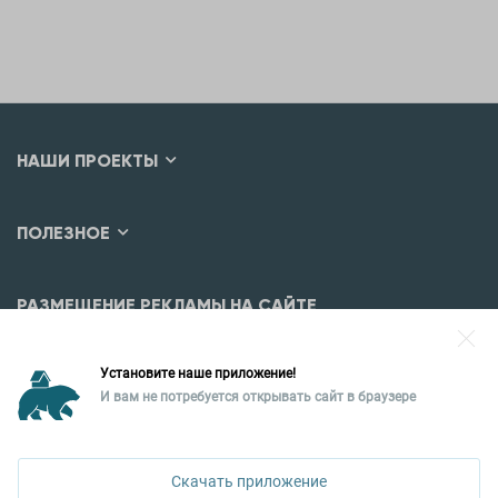
НАШИ ПРОЕКТЫ
ПОЛЕЗНОЕ
РАЗМЕЩЕНИЕ РЕКЛАМЫ НА САЙТЕ
Разместить рекламу?
Установите наше приложение!
Уральская палата недвижимости
И вам не потребуется открывать сайт в браузере
620026, Екатеринбург,
ул. Горького, 65, 0 подъезд, 3 этаж
Скачать приложение