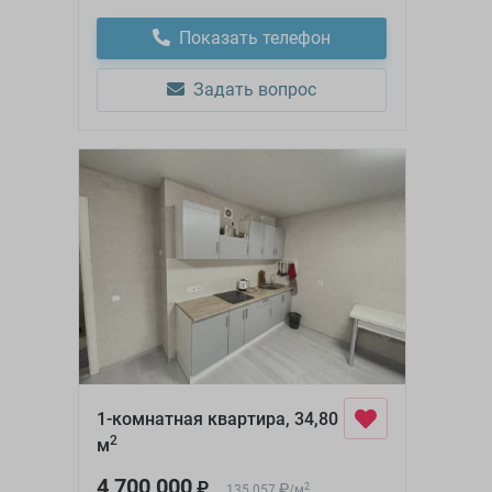
Показать телефон
Задать вопрос
1-комнатная квартира, 34,80
2
м
4 700 000
₽
₽
2
135 057
/
м