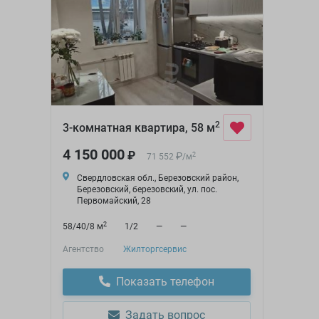
2
3-комнатная квартира, 58 м
4 150 000
₽
₽
2
71 552
/
м
Свердловская обл., Березовский район,
Березовский, березовский, ул. пос.
Первомайский, 28
2
58/40/8 м
1/2
—
—
Агентство
Жилторгсервис
Показать телефон
Задать вопрос