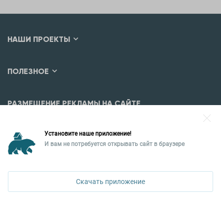
НАШИ ПРОЕКТЫ
ПОЛЕЗНОЕ
РАЗМЕЩЕНИЕ РЕКЛАМЫ НА САЙТЕ
Разместить рекламу?
Установите наше приложение!
Уральская палата недвижимости
И вам не потребуется открывать сайт в браузере
620026, Екатеринбург,
ул. Горького, 65, 0 подъезд, 3 этаж
Скачать приложение
КОНТАКТЫ УПН
Политика конфиденциальности