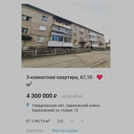
3-комнатная квартира, 67,10
2
м
4 300 000
₽
₽
2
64 083
/
м
Свердловская обл., Березовский район,
Березовский, ул. Новая, 10
2
67.1/45/10 м
2/3
—
—
Агентство
Жилторгсервис