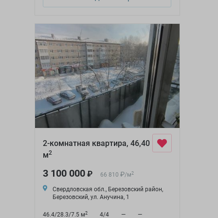
2-комнатная квартира, 46,40
2
м
3 100 000
₽
₽
2
66 810
/
м
Свердловская обл., Березовский район,
Березовский, ул. Анучина, 1
2
46.4/28.3/7.5 м
4/4
—
—