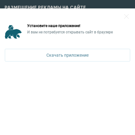
РАЗМЕЩЕНИЕ РЕКЛАМЫ НА САЙТЕ
Разместить рекламу?
Установите наше приложение!
Уральская палата недвижимости
И вам не потребуется открывать сайт в браузере
620026, Екатеринбург,
ул. Горького, 65, 0 подъезд, 3 этаж
Скачать приложение
КОНТАКТЫ УПН
Политика конфиденциальности
+7 343 367-67-60
ДОСТУПНО В
Google Play