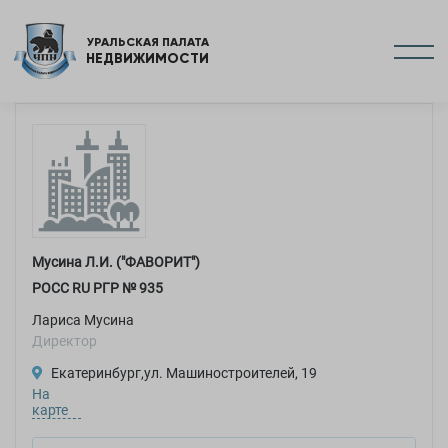
УРАЛЬСКАЯ ПАЛАТА
НЕДВИЖИМОСТИ
Мусина Л.И. ("ФАВОРИТ")
РОСC RU РГР №
935
Лариса Мусина
Директор
Екатеринбург,ул. Машиностроителей, 19
На
карте