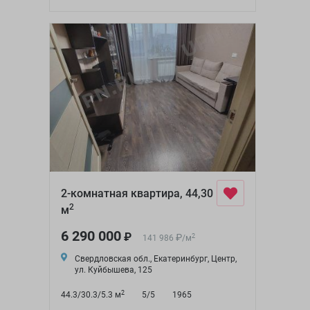
2-комнатная квартира, 44,30
2
м
6 290 000
₽
₽
2
141 986
/
м
Свердловская обл., Екатеринбург, Центр,
ул. Куйбышева, 125
2
44.3/30.3/5.3 м
5/5
1965