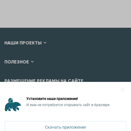
НАШИ ПРОЕКТЫ
ПОЛЕЗНОЕ
РАЗМЕЩЕНИЕ РЕКЛАМЫ НА САЙТЕ
Разместить рекламу?
Установите наше приложение!
Уральская палата недвижимости
И вам не потребуется открывать сайт в браузере
620026, Екатеринбург,
ул. Горького, 65, 0 подъезд, 3 этаж
Скачать приложение