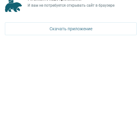
И вам не потребуется открывать сайт в браузере
Политика конфиденциальности
+7 343 367-67-60
Скачать приложение
ДОСТУПНО В
Google Play
© АНО «Риэлторский информационный центр»